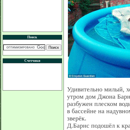
Поиск
Счетчики
Удивительно милый, хо
утром дом Джона Барн
разбужен плеском воды
в бассейне на надувно
зверёк.
Д.Барнс подошёл к кр