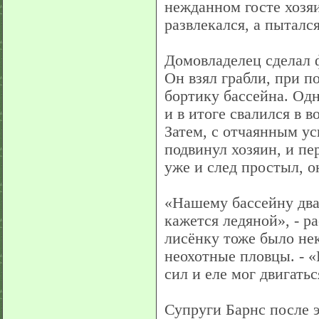
нежданном госте хозяи
развлекался, а пытался
Домовладелец сделал 
Он взял грабли, при 
бортику бассейна. Од
и в итоге свалился в во
Затем, с отчаянным ус
подвинул хозяин, и пе
уже и след простыл, о
«Нашему бассейну два 
кажется ледяной», - р
лисёнку тоже было нек
неохотные пловцы. - «
сил и еле мог двигатьс
Супруги Барнс после э