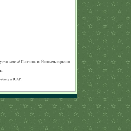
буется замена? Пингвины из Йокогамы серьезно
ы.
футболу в ЮАР.