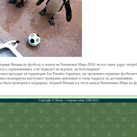
борная Японии по футболу и попала на Чемпионат Мира 2010, но кто знает, вдруг потре
тся к соревнованиям, и не подведут ни игроков, ни болельщиков!
овки проходят на территории Sea Paradise Aquarium, где проживают пернатые футболист
ики океанариума выступают тренерами пингвинов и очень гордятся их достижениями.
ра была проведена в поддержку сборной Японии и в честь начала Чемпионата Мира по 
Copyright © Вести - о породе собак 1999-2012