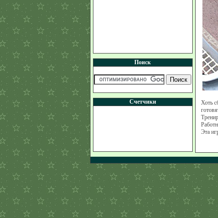
Поиск
Счетчики
Хоть с
готовя
Тренир
Работн
Эта иг