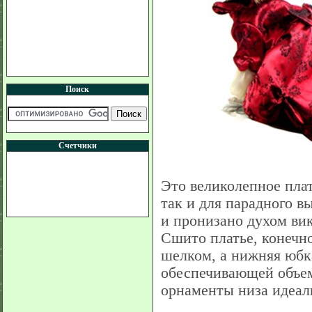
Поиск
Счетчики
Это великолепное пла
так и для парадного в
и пронизано духом ви
Сшито платье, конечно
шелком, а нижняя юбк
обеспечивающей объем
орнаменты низа идеаль