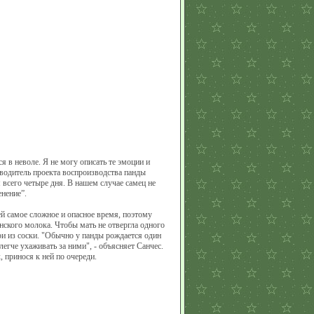
 в неволе. Я не могу описать те эмоции и
водитель проекта воспроизводства панды
 всего четыре дня. В нашем случае самец не
енение”.
й самое сложное и опасное время, поэтому
нского молока. Чтобы мать не отвергла одного
ри из соски. "Обычно у панды рождается один
егче ухаживать за ними", - объясняет Санчес.
 принося к ней по очереди.