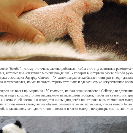
росто “бомба”, потому что очень сложно добиться, чтобы этот вид животных размножался
ия, которые мы испытали в момент рождения”, - говорит в интервью газете Mundo руко
ского зоопарка Эдуардо Санчес. - "У самок панды течка бывает лишь раз в год и длится
ею интересовался, но мы не хотели терять этот шанс и сделали самке искусственное осем
ждённые весят примерно по 150 граммов, их пол пока неизвестен. Сейчас для детёныше
нары ведут круглосуточное наблюдение за малышами и следят, чтобы им хватало матери
, в клетке с ней постоянно находится лишь один детёныш, второго кормят молоком мате
ш, второй может стать для неё обузой, поэтому пока мы их меняем, чтобы матери было л
оба малыша получали достаточно внимания и ласки матери, ветеринары сами меняют их,