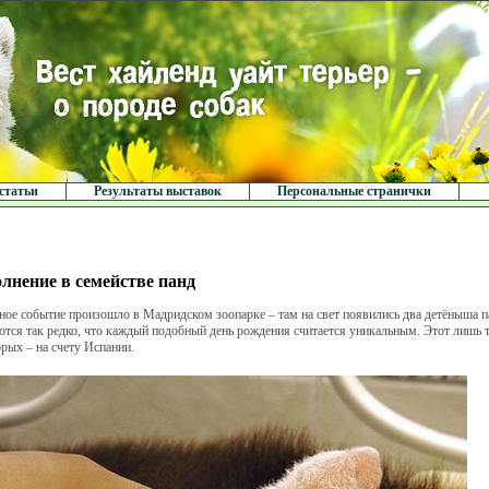
статьи
Результаты выставок
Персональные странички
лнение в семействе панд
ное событие произошло в Мадридском зоопарке – там на свет появились два детёныша п
тся так редко, что каждый подобный день рождения считается уникальным. Этот лишь т
орых – на счету Испании.