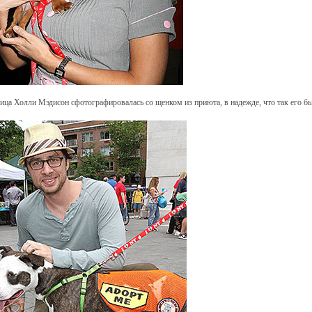
ица Холли Мэдисон сфотографировалась со щенком из приюта, в надежде, что так его бы