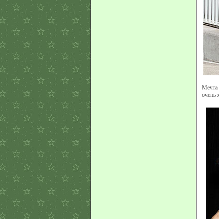
Мечта 
очень 