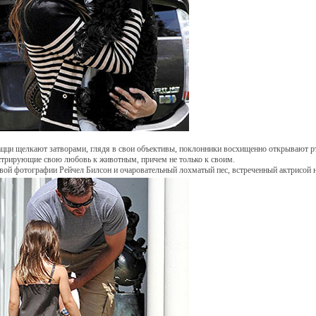
цци щелкают затворами, глядя в свои объективы, поклонники восхищенно открывают рты
трирующие свою любовь к животным, причем не только к своим.
вой фотографии Рейчел Билсон и очаровательный лохматый пес, встреченный актрисой н