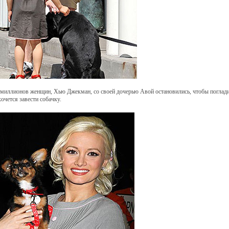
миллионов женщин, Хью Джекман, со своей дочерью Авой остановились, чтобы поглади
хочется завести собачку.