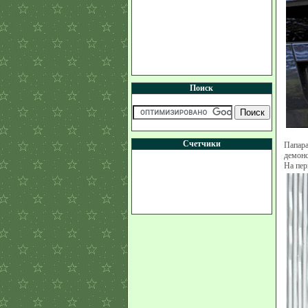
Поиск
Счетчики
Папара
демонс
На пер