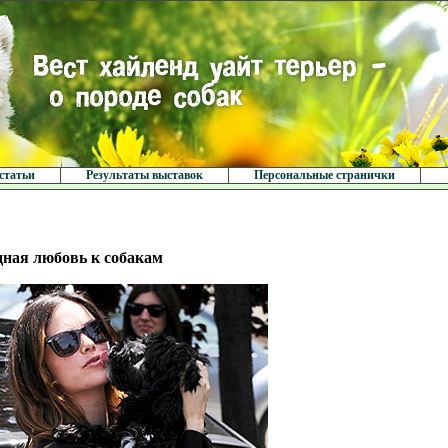
статьи
Результаты выставок
Персональные странички
дная любовь к собакам