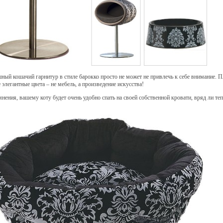
ный кошачий гарнитур в стиле барокко просто не может не привлечь к себе внимание. 
е элегантные цвета – не мебель, а произведение искусства!
мнения, вашему коту будет очень удобно спать на своей собственной кровати, вряд ли теп