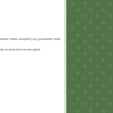
Плавные линии, изящный узор, роскошные ткани
ерь он польстится на ваш диван.