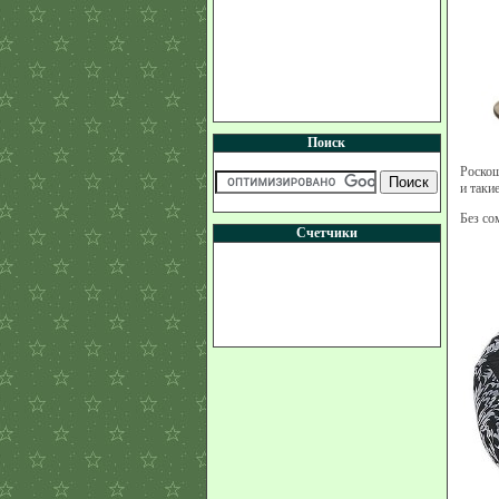
Поиск
Роскош
и таки
Без со
Счетчики