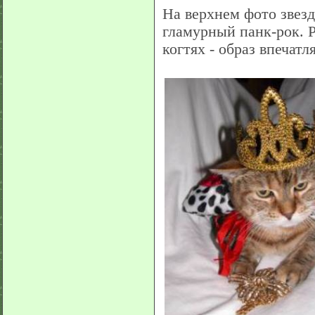
На верхнем фото звезд
гламурный панк-рок. Р
когтях - образ впечатл