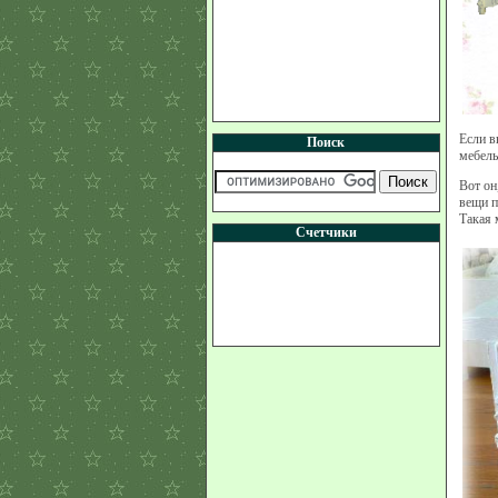
Если в
Поиск
мебель
Вот он
вещи п
Такая 
Счетчики