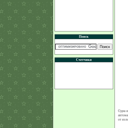
Поиск
Счетчики
Одна и
автома
от изл