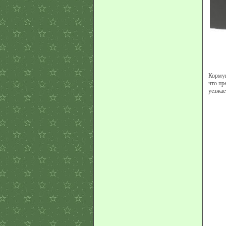
Кормуш
что пр
уезжае